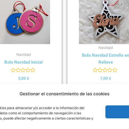
Navidad
Navidad
Bola Navidad Estrella en
Bola Navidad Inicial
Relieve
Valorado
Valorado
5,00
€
7,00
€
con
con
0
0
Select options
Select options
de
de
Gestionar el consentimiento de las cookies
5
5
kies para almacenar y/o acceder a la información del
r datos como el comportamiento de navegación o las
nto, puede afectar negativamente a ciertas características y