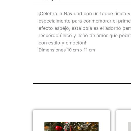
¡Celebra la Navidad con un toque único 
especialmente para conmemorar el primer
efecto espejo, esta bola es el adorno per
recuerdo único y lleno de amor que podrás
con estilo y emoción!
Dimensiones 10 cm x 11 cm
Rango
Este
de
producto
precios:
tiene
desde