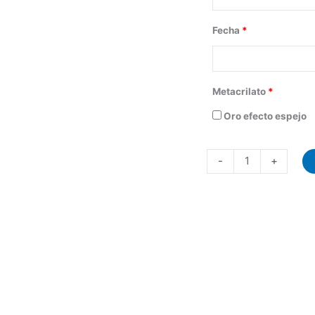
New
Fecha
*
Born
cantidad
Metacrilato
*
Oro efecto espejo
-
+