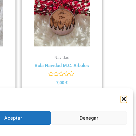
Navidad
Bola Navidad M.C. Árboles
Valorado
7,00
€
con
0
Select options
de
5
Aceptar
Denegar