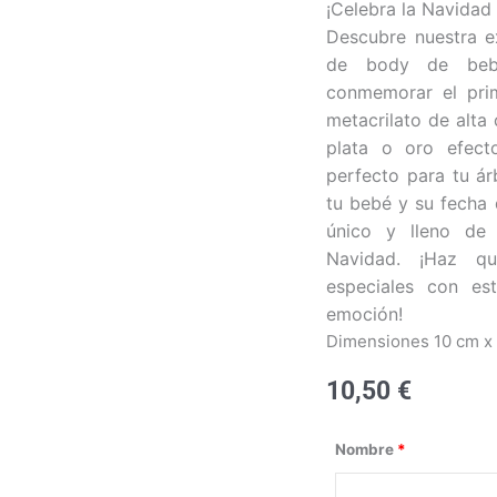
¡Celebra la Navidad
Descubre nuestra e
de body de bebé
conmemorar el pri
metacrilato de alta
plata o oro efect
perfecto para tu ár
tu bebé y su fecha
único y lleno de
Navidad. ¡Haz q
especiales con est
emoción!
Dimensiones 10 cm x
10,50
€
Bola
Nombre
*
Navidad
-