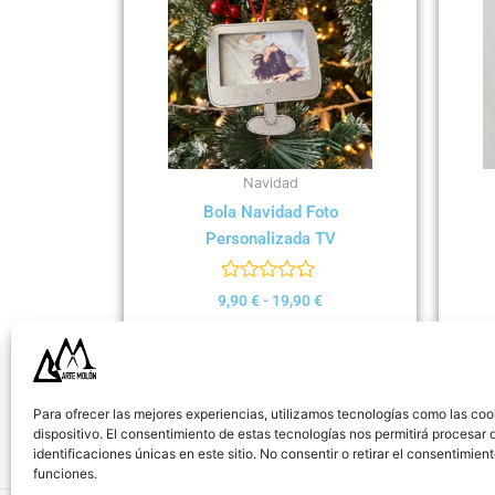
9,90 €
múltiples
hasta
variantes.
19,90 €
Las
opciones
se
pueden
elegir
Navidad
en
Bola Navidad Foto
la
Personalizada TV
página
de
Valorado
9,90
€
-
19,90
€
producto
con
0
Seleccionar opciones
de
5
Para ofrecer las mejores experiencias, utilizamos tecnologías como las coo
dispositivo. El consentimiento de estas tecnologías nos permitirá procesa
identificaciones únicas en este sitio. No consentir o retirar el consentimie
funciones.