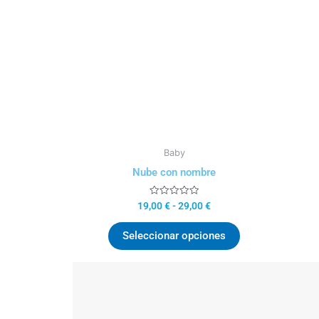
19,00 €
múltiples
hasta
variantes.
29,00 €
Las
opciones
se
pueden
elegir
en
la
Baby
página
Nube con nombre
de
producto
Valorado
19,00
€
-
29,00
€
con
0
de
Seleccionar opciones
5