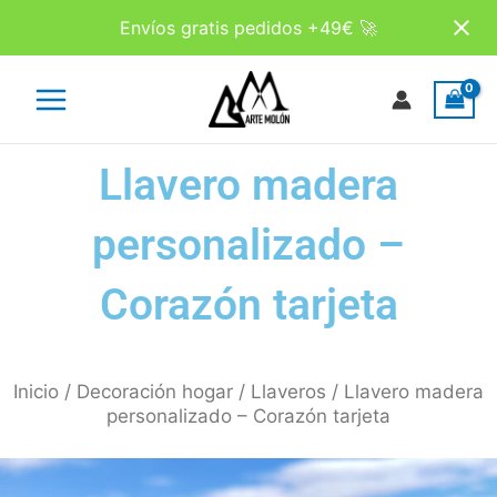
Ir
Envíos gratis pedidos +49€ 🚀
al
contenido
Main
Menu
Llavero madera
personalizado –
Corazón tarjeta
Inicio
/
Decoración hogar
/
Llaveros
/ Llavero madera
personalizado – Corazón tarjeta