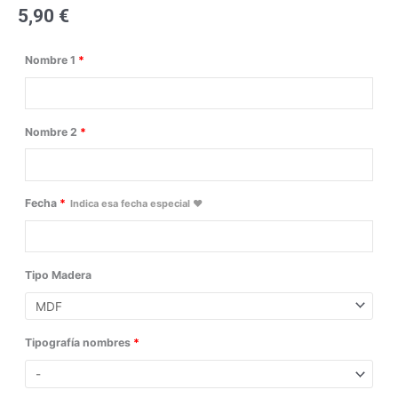
5,90
€
Llavero
Nombre 1
*
madera
personalizado
-
Nombre 2
*
Corazón
tarjeta
cantidad
Fecha
*
Indica esa fecha especial ♥
Tipo Madera
Tipografía nombres
*