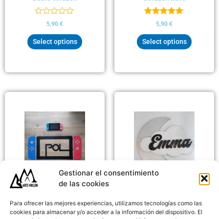
Valorado
Valorado
5,90
€
5,90
€
con
con
0
5.00
Select options
Select options
de
de 5
5
Rango
Este
de
producto
precios:
tiene
desde
29,00 €
múltiples
hasta
variantes.
39,00 €
Las
opciones
se
Gestionar el consentimiento
Baby
pueden
de las cookies
Baby
Luna y nube con
elegir
Nintendo Switch
nombre
Para ofrecer las mejores experiencias, utilizamos tecnologías como las
en
con nombre
cookies para almacenar y/o acceder a la información del dispositivo. El
la