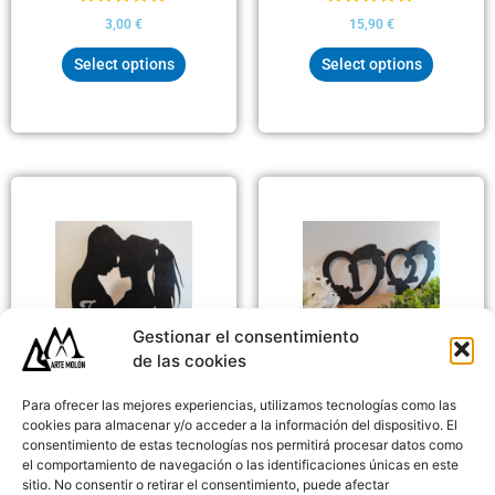
Valorado
Valorado
3,00
€
15,90
€
con
con
0
0
Select options
Select options
de
de
5
5
Rango
Este
de
producto
precios:
tiene
desde
12,00 €
múltiples
hasta
variantes.
22,00 €
Las
opciones
Gestionar el consentimiento
se
de las cookies
Bodas y eventos
pueden
Bodas y eventos
Mesero Corazón
Para ofrecer las mejores experiencias, utilizamos tecnologías como las
elegir
Pareja I love you
cookies para almacenar y/o acceder a la información del dispositivo. El
en
consentimiento de estas tecnologías nos permitirá procesar datos como
Valorado
la
12,00
€
-
22,00
€
el comportamiento de navegación o las identificaciones únicas en este
con
Valorado
34,90
€
página
sitio. No consentir o retirar el consentimiento, puede afectar
0
con