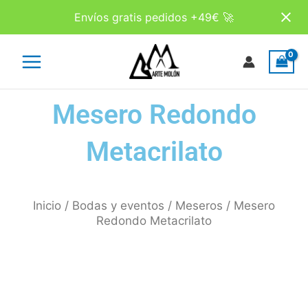
Ir
Envíos gratis pedidos +49€ 🚀
al
contenido
Main
Menu
Mesero Redondo
Metacrilato
Inicio
/
Bodas y eventos
/
Meseros
/ Mesero
Redondo Metacrilato